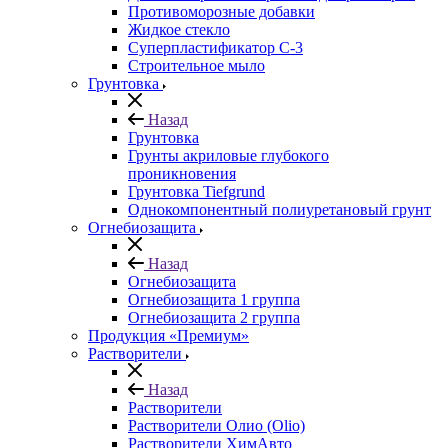
Противоморозные добавки
Жидкое стекло
Суперпластификатор С-3
Строительное мыло
Грунтовка
Назад
Грунтовка
Грунты акриловые глубокого
проникновения
Грунтовка Tiefgrund
Однокомпонентный полиуретановый грунт
Огнебиозащита
Назад
Огнебиозащита
Огнебиозащита 1 группа
Огнебиозащита 2 группа
Продукция «Премиум»
Растворители
Назад
Растворители
Растворители Олио (Olio)
Растворители ХимАвто