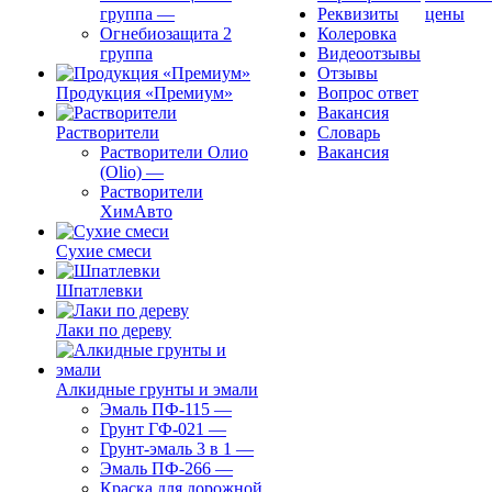
группа
—
Реквизиты
цены
Огнебиозащита 2
Колеровка
группа
Видеоотзывы
Отзывы
Продукция «Премиум»
Вопрос ответ
Вакансия
Растворители
Словарь
Растворители Олио
Вакансия
(Olio)
—
Растворители
ХимАвто
Сухие смеси
Шпатлевки
Лаки по дереву
Алкидные грунты и эмали
Эмаль ПФ-115
—
Грунт ГФ-021
—
Грунт-эмаль 3 в 1
—
Эмаль ПФ-266
—
Краска для дорожной