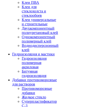
Клеи ПВА
Клеи для
стеклохолста и
стеклообоев
Клеи универсальные
и строительные
Двухкомпонентный
полиуретановый клей
Однокомпонентный
полимерный клей
Воднодисперсионный
клей
Гидроизоляция и мастики
Гидроизоляция
полимерная
акриловая
Битумная
гидроизоляция
Добавки противоморозные
для растворов
Противоморозные
добавки
Жидкое стекло
Суперпластификатор
С-3