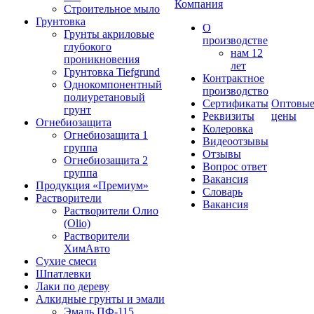
Компания
Строительное мыло
Грунтовка
О
Грунты акриловые
производстве
глубокого
нам 12
проникновения
лет
Грунтовка Tiefgrund
Контрактное
Однокомпонентный
производство
полиуретановый
Сертификаты
Оптовы
грунт
Реквизиты
цены
Огнебиозащита
Колеровка
Огнебиозащита 1
Видеоотзывы
группа
Отзывы
Огнебиозащита 2
Вопрос ответ
группа
Вакансия
Продукция «Премиум»
Словарь
Растворители
Вакансия
Растворители Олио
(Olio)
Растворители
ХимАвто
Сухие смеси
Шпатлевки
Лаки по дереву
Алкидные грунты и эмали
Эмаль ПФ-115