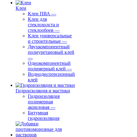
Клеи
Клеи ПВА
—
Клеи для
стеклохолста и
стеклообоев
—
Клеи универсальные
и строительные
—
Двухкомпонентный
полиуретановый клей
—
Однокомпонентный
полимерный клей
—
Воднодисперсионный
клей
Гидроизоляция и мастики
Гидроизоляция
полимерная
акриловая
—
Битумная
гидроизоляция