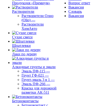
Продукция «Премиум»
Вопрос ответ
Вакансия
Растворители
Словарь
Растворители Олио
Вакансия
(Olio)
—
Растворители
ХимАвто
Сухие смеси
Шпатлевки
Лаки по дереву
Алкидные грунты и эмали
Эмаль ПФ-115
—
Грунт ГФ-021
—
Грунт-эмаль 3 в 1
—
Эмаль ПФ-266
—
Краска для дорожной
разметки АК-511
Бетоноконтакты
Бетоноконтакт с