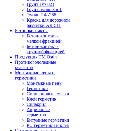
Грунт ГФ-021
Грунт-эмаль 3 в 1
Эмаль ПФ-266
Краска для дорожной
разметки АК-511
Бетоноконтакты
Бетоноконтакт с
мелкой фракцией
Бетоноконтакт с
крупной фракцией
Продукция ТМ Ostin
Противогололедные
реагенты
Монтажные пены и
герметики
Монтажные пены
Герметики
Силиконовые смазки
Клей герметик
Силакрил
Акриловые
герметики
Битумные герметики
PU герметики и клея
Стеклохолст и лента