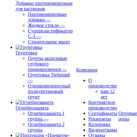
Добавки противоморозные
для растворов
Противоморозные
добавки
—
Жидкое стекло
—
Суперпластификатор
С-3
—
Строительное мыло
Грунтовка
Грунты акриловые
глубокого
проникновения
—
Компания
Грунтовка Tiefgrund
—
О
Однокомпонентный
производстве
полиуретановый
нам 12
грунт
лет
Контрактное
Огнебиозащита
производство
Огнебиозащита 1
Сертификаты
Оптовы
группа
—
Реквизиты
цены
Огнебиозащита 2
Колеровка
группа
Видеоотзывы
Отзывы