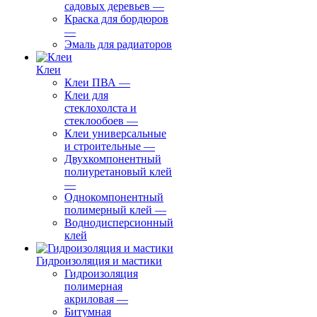
садовых деревьев
—
⁠Краска для бордюров
—
Эмаль для радиаторов
Клеи
Клеи ПВА
—
Клеи для
стеклохолста и
стеклообоев
—
Клеи универсальные
и строительные
—
Двухкомпонентный
полиуретановый клей
—
Однокомпонентный
полимерный клей
—
Воднодисперсионный
клей
Гидроизоляция и мастики
Гидроизоляция
полимерная
акриловая
—
Битумная