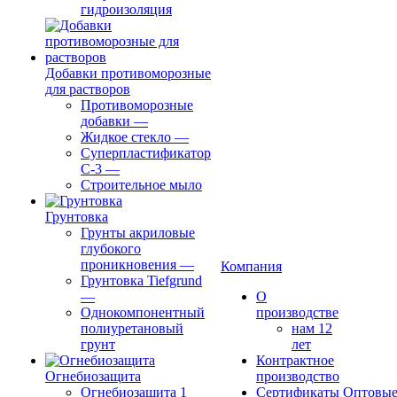
гидроизоляция
Добавки противоморозные
для растворов
Противоморозные
добавки
—
Жидкое стекло
—
Суперпластификатор
С-3
—
Строительное мыло
Грунтовка
Грунты акриловые
глубокого
проникновения
—
Компания
Грунтовка Tiefgrund
—
О
Однокомпонентный
производстве
полиуретановый
нам 12
грунт
лет
Контрактное
Огнебиозащита
производство
Огнебиозащита 1
Сертификаты
Оптовы