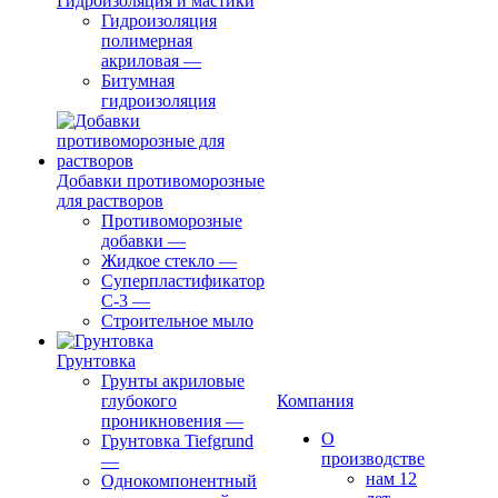
Гидроизоляция и мастики
Гидроизоляция
полимерная
акриловая
—
Битумная
гидроизоляция
Добавки противоморозные
для растворов
Противоморозные
добавки
—
Жидкое стекло
—
Суперпластификатор
С-3
—
Строительное мыло
Грунтовка
Грунты акриловые
глубокого
Компания
проникновения
—
О
Грунтовка Tiefgrund
производстве
—
нам 12
Однокомпонентный