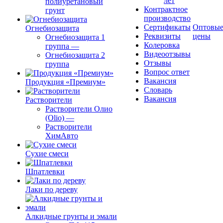
лет
полиуретановый
Контрактное
грунт
производство
Сертификаты
Оптовы
Огнебиозащита
Реквизиты
цены
Огнебиозащита 1
Колеровка
группа
—
Видеоотзывы
Огнебиозащита 2
Отзывы
группа
Вопрос ответ
Вакансия
Продукция «Премиум»
Словарь
Вакансия
Растворители
Растворители Олио
(Olio)
—
Растворители
ХимАвто
Сухие смеси
Шпатлевки
Лаки по дереву
Алкидные грунты и эмали