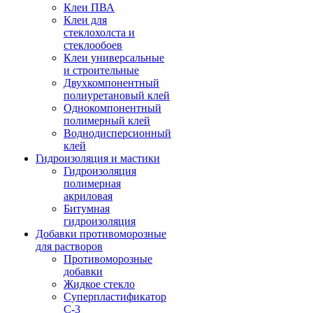
Клеи ПВА
Клеи для
стеклохолста и
стеклообоев
Клеи универсальные
и строительные
Двухкомпонентный
полиуретановый клей
Однокомпонентный
полимерный клей
Воднодисперсионный
клей
Гидроизоляция и мастики
Гидроизоляция
полимерная
акриловая
Битумная
гидроизоляция
Добавки противоморозные
для растворов
Противоморозные
добавки
Жидкое стекло
Суперпластификатор
С-3