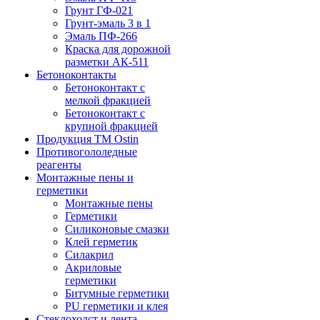
Грунт ГФ-021
Грунт-эмаль 3 в 1
Эмаль ПФ-266
Краска для дорожной
разметки АК-511
Бетоноконтакты
Бетоноконтакт с
мелкой фракцией
Бетоноконтакт с
крупной фракцией
Продукция ТМ Ostin
Противогололедные
реагенты
Монтажные пены и
герметики
Монтажные пены
Герметики
Силиконовые смазки
Клей герметик
Силакрил
Акриловые
герметики
Битумные герметики
PU герметики и клея
Стеклохолст и лента