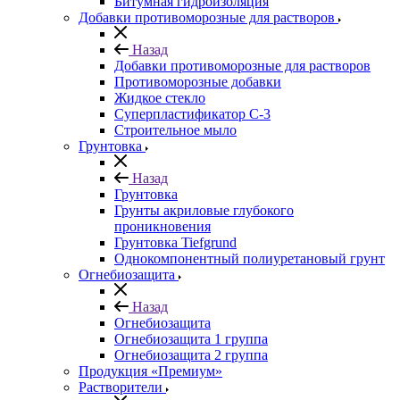
Битумная гидроизоляция
Добавки противоморозные для растворов
Назад
Добавки противоморозные для растворов
Противоморозные добавки
Жидкое стекло
Суперпластификатор С-3
Строительное мыло
Грунтовка
Назад
Грунтовка
Грунты акриловые глубокого
проникновения
Грунтовка Tiefgrund
Однокомпонентный полиуретановый грунт
Огнебиозащита
Назад
Огнебиозащита
Огнебиозащита 1 группа
Огнебиозащита 2 группа
Продукция «Премиум»
Растворители