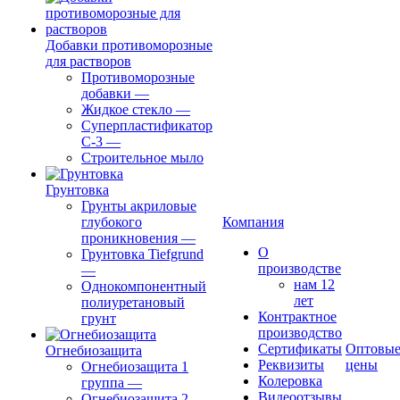
Добавки противоморозные
для растворов
Противоморозные
добавки
—
Жидкое стекло
—
Суперпластификатор
С-3
—
Строительное мыло
Грунтовка
Грунты акриловые
глубокого
Компания
проникновения
—
О
Грунтовка Tiefgrund
производстве
—
нам 12
Однокомпонентный
лет
полиуретановый
Контрактное
грунт
производство
Сертификаты
Оптовы
Огнебиозащита
Реквизиты
цены
Огнебиозащита 1
Колеровка
группа
—
Видеоотзывы
Огнебиозащита 2