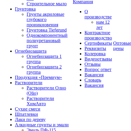
Компания
Строительное мыло
Грунтовка
О
Грунты акриловые
производстве
глубокого
нам 12
проникновения
лет
Грунтовка Tiefgrund
Контрактное
Однокомпонентный
производство
полиуретановый
Сертификаты
Оптовы
грунт
Реквизиты
цены
Огнебиозащита
Колеровка
Огнебиозащита 1
Видеоотзывы
группа
Отзывы
Огнебиозащита 2
Вопрос ответ
группа
Вакансия
Продукция «Премиум»
Словарь
Растворители
Вакансия
Растворители Олио
(Olio)
Растворители
ХимАвто
Сухие смеси
Шпатлевки
Лаки по дереву
Алкидные грунты и эмали
Эмаль ПФ-115