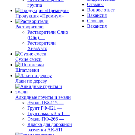
Отзывы
группа
Вопрос ответ
Вакансия
Продукция «Премиум»
Словарь
Вакансия
Растворители
Растворители Олио
(Olio)
—
Растворители
ХимАвто
Сухие смеси
Шпатлевки
Лаки по дереву
Алкидные грунты и эмали
Эмаль ПФ-115
—
Грунт ГФ-021
—
Грунт-эмаль 3 в 1
—
Эмаль ПФ-266
—
Краска для дорожной
разметки АК-511