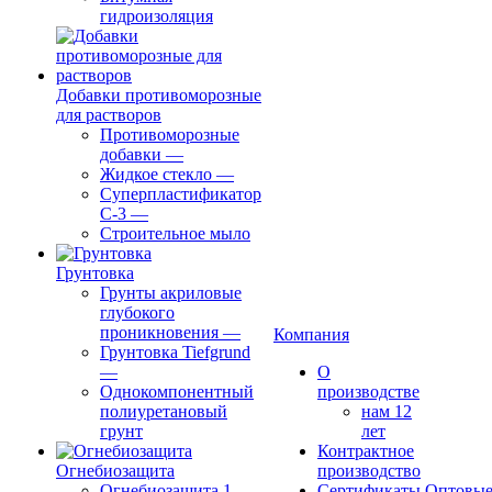
гидроизоляция
Добавки противоморозные
для растворов
Противоморозные
добавки
—
Жидкое стекло
—
Суперпластификатор
С-3
—
Строительное мыло
Грунтовка
Грунты акриловые
глубокого
проникновения
—
Компания
Грунтовка Tiefgrund
—
О
Однокомпонентный
производстве
полиуретановый
нам 12
грунт
лет
Контрактное
Огнебиозащита
производство
Огнебиозащита 1
Сертификаты
Оптовы