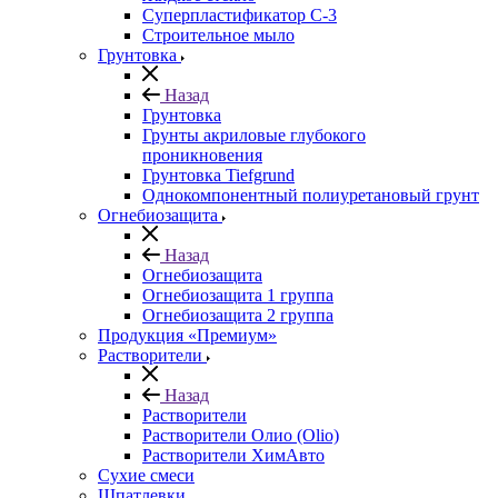
Суперпластификатор С-3
Строительное мыло
Грунтовка
Назад
Грунтовка
Грунты акриловые глубокого
проникновения
Грунтовка Tiefgrund
Однокомпонентный полиуретановый грунт
Огнебиозащита
Назад
Огнебиозащита
Огнебиозащита 1 группа
Огнебиозащита 2 группа
Продукция «Премиум»
Растворители
Назад
Растворители
Растворители Олио (Olio)
Растворители ХимАвто
Сухие смеси
Шпатлевки