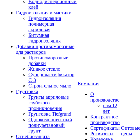
Воднодисперсионный
клей
Гидроизоляция и мастики
Гидроизоляция
полимерная
акриловая
Битумная
гидроизоляция
Добавки противоморозные
для растворов
Противоморозные
добавки
Жидкое стекло
Суперпластификатор
С-3
Компания
Строительное мыло
Грунтовка
О
Грунты акриловые
производстве
глубокого
нам 12
проникновения
лет
Грунтовка Tiefgrund
Контрактное
Однокомпонентный
производство
полиуретановый
Сертификаты
Оптовы
грунт
Реквизиты
цены
Огнебиозащита
Колеровка