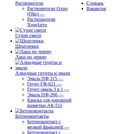
Растворители
Словарь
Растворители Олио
Вакансия
(Olio)
—
Растворители
ХимАвто
Сухие смеси
Шпатлевки
Лаки по дереву
Алкидные грунты и эмали
Эмаль ПФ-115
—
Грунт ГФ-021
—
Грунт-эмаль 3 в 1
—
Эмаль ПФ-266
—
Краска для дорожной
разметки АК-511
Бетоноконтакты
Бетоноконтакт с
мелкой фракцией
—
Бетоноконтакт с