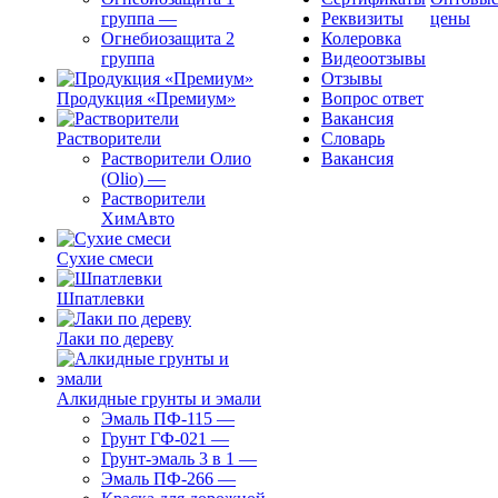
группа
—
Реквизиты
цены
Огнебиозащита 2
Колеровка
группа
Видеоотзывы
Отзывы
Продукция «Премиум»
Вопрос ответ
Вакансия
Растворители
Словарь
Растворители Олио
Вакансия
(Olio)
—
Растворители
ХимАвто
Сухие смеси
Шпатлевки
Лаки по дереву
Алкидные грунты и эмали
Эмаль ПФ-115
—
Грунт ГФ-021
—
Грунт-эмаль 3 в 1
—
Эмаль ПФ-266
—