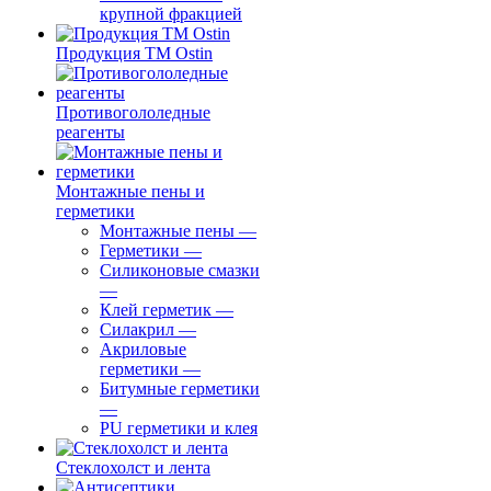
крупной фракцией
Продукция ТМ Ostin
Противогололедные
реагенты
Монтажные пены и
герметики
Монтажные пены
—
Герметики
—
Силиконовые смазки
—
Клей герметик
—
Силакрил
—
Акриловые
герметики
—
Битумные герметики
—
PU герметики и клея
Стеклохолст и лента