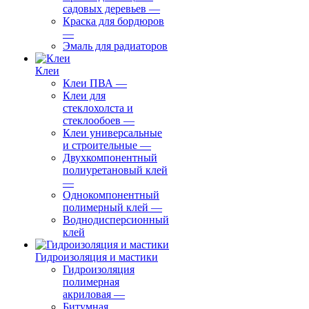
садовых деревьев
—
⁠Краска для бордюров
—
Эмаль для радиаторов
Клеи
Клеи ПВА
—
Клеи для
стеклохолста и
стеклообоев
—
Клеи универсальные
и строительные
—
Двухкомпонентный
полиуретановый клей
—
Однокомпонентный
полимерный клей
—
Воднодисперсионный
клей
Гидроизоляция и мастики
Гидроизоляция
полимерная
акриловая
—
Битумная