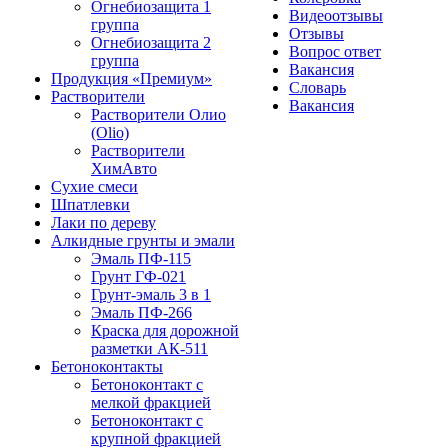
Огнебиозащита 1
Видеоотзывы
группа
Отзывы
Огнебиозащита 2
Вопрос ответ
группа
Вакансия
Продукция «Премиум»
Словарь
Растворители
Вакансия
Растворители Олио
(Olio)
Растворители
ХимАвто
Сухие смеси
Шпатлевки
Лаки по дереву
Алкидные грунты и эмали
Эмаль ПФ-115
Грунт ГФ-021
Грунт-эмаль 3 в 1
Эмаль ПФ-266
Краска для дорожной
разметки АК-511
Бетоноконтакты
Бетоноконтакт с
мелкой фракцией
Бетоноконтакт с
крупной фракцией