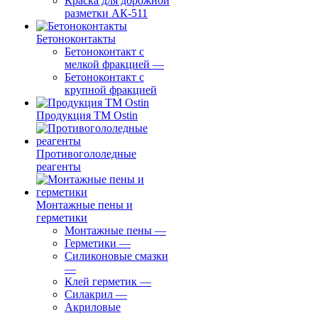
Краска для дорожной
разметки АК-511
Бетоноконтакты
Бетоноконтакт с
мелкой фракцией
—
Бетоноконтакт с
крупной фракцией
Продукция ТМ Ostin
Противогололедные
реагенты
Монтажные пены и
герметики
Монтажные пены
—
Герметики
—
Силиконовые смазки
—
Клей герметик
—
Силакрил
—
Акриловые