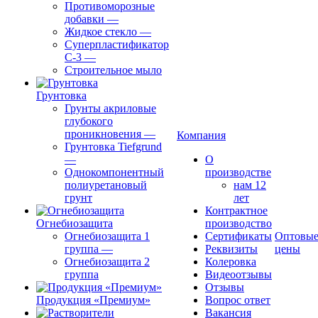
Противоморозные
добавки
—
Жидкое стекло
—
Суперпластификатор
С-3
—
Строительное мыло
Грунтовка
Грунты акриловые
глубокого
проникновения
—
Компания
Грунтовка Tiefgrund
—
О
Однокомпонентный
производстве
полиуретановый
нам 12
грунт
лет
Контрактное
Огнебиозащита
производство
Огнебиозащита 1
Сертификаты
Оптовы
группа
—
Реквизиты
цены
Огнебиозащита 2
Колеровка
группа
Видеоотзывы
Отзывы
Продукция «Премиум»
Вопрос ответ
Вакансия